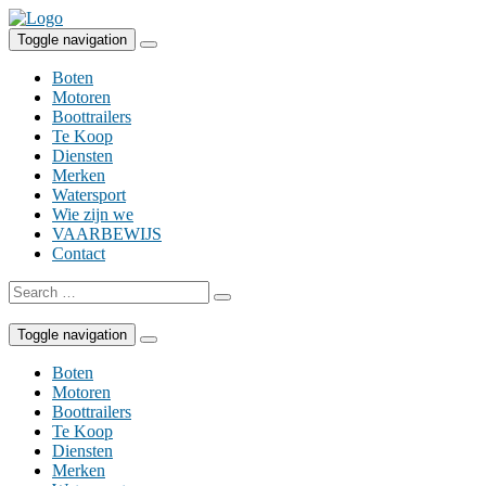
Skip
to
Toggle navigation
content
Boten
Motoren
Boottrailers
Te Koop
Diensten
Merken
Watersport
Wie zijn we
VAARBEWIJS
Contact
Search
for:
Toggle navigation
Boten
Motoren
Boottrailers
Te Koop
Diensten
Merken