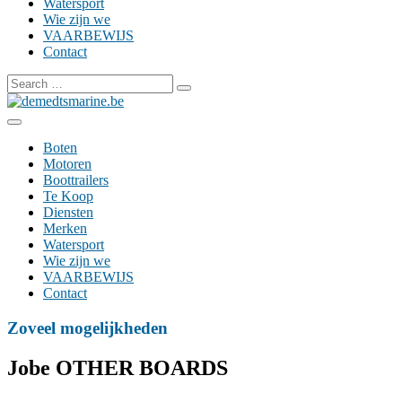
Watersport
Wie zijn we
VAARBEWIJS
Contact
Search
for:
Boten
Motoren
Boottrailers
Te Koop
Diensten
Merken
Watersport
Wie zijn we
VAARBEWIJS
Contact
Zoveel mogelijkheden
Jobe OTHER BOARDS