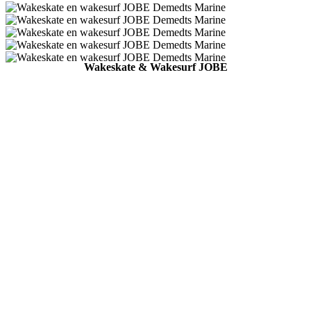
Wakeskate & Wakesurf JOBE
Demedts Marine BV
Emiel Clausstraat 59 P2 8793 Waregem
+32 (0) 56 71 82 25
info@demedtsmarine.be
Legal
Algemene voorwaarden
Cookies
Privacy- GDPR
Disclaimer
Openingsuren
Maandag
13:00 - 18:00