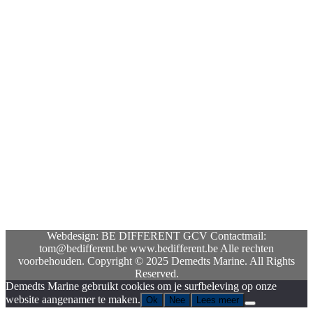
Dinsdag
13:00 - 18:00
Woensdag
Gesloten
Donderdag
13:00 - 18:00
Vrijdag
13:00 - 18:00
Zaterdag
09:00 - 12:00
Zondag
Gesloten
Social
Webdesign: BE DIFFERENT GCV Contactmail:
tom@bedifferent.be www.bedifferent.be Alle rechten
voorbehouden. Copyright © 2025 Demedts Marine. All Rights
Reserved.
Demedts Marine gebruikt cookies om je surfbeleving op onze
website aangenamer te maken.
Ok
Nee
Lees meer